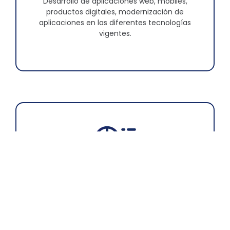
Desarrollo de aplicaciones web, mobiles,
productos digitales, modernización de
aplicaciones en las diferentes tecnologías
vigentes.
Data & Analytics
Transformamos datos en decisiones
estratégicas mediante consultoría
especializada, capacitaciones y selección de